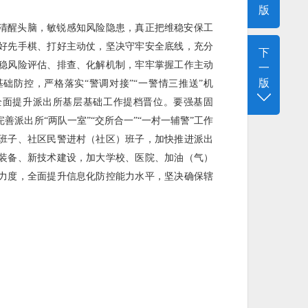
版
清醒头脑，敏锐感知风险隐患，真正把维稳安保工
好先手棋、打好主动仗，坚决守牢安全底线，充分
下
稳风险评估、排查、化解机制，牢牢掌握工作主动
一
版
础防控，严格落实“警调对接”“一警情三推送”机
全面提升派出所基层基础工作提档晋位。要强基固
派出所“两队一室”“交所合一”“一村一辅警”工作
班子、社区民警进村（社区）班子，加快推进派出
装备、新技术建设，加大学校、医院、加油（气）
力度，全面提升信息化防控能力水平，坚决确保辖