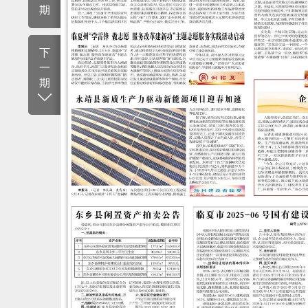
期
下
一
期